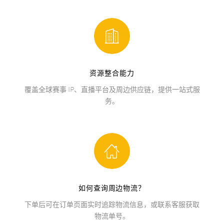
资源整合能力
覆盖全球赛事 IP、直播平台及周边供应链，提供一站式服
务。
如何查询周边物流？
下单后可在订单页面实时追踪物流信息，或联系客服获取
物流单号。