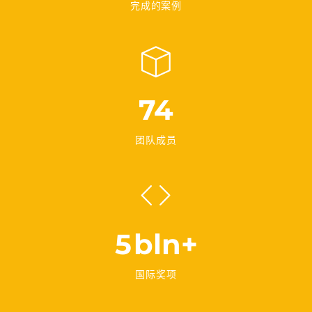
完成的案例
74
团队成员
5
bln+
国际奖项