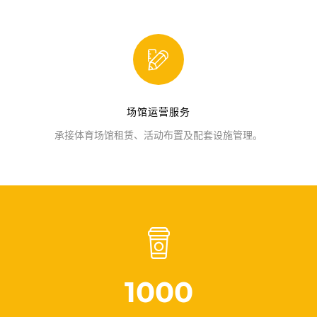
场馆运营服务
承接体育场馆租赁、活动布置及配套设施管理。
1000